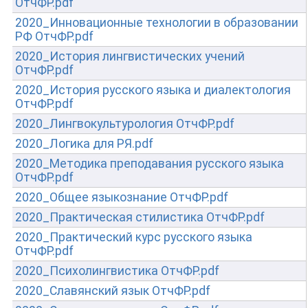
ОтчФР.pdf
2020_Инновационные технологии в образовании
РФ ОтчФР.pdf
2020_История лингвистических учений
ОтчФР.pdf
2020_История русского языка и диалектология
ОтчФР.pdf
2020_Лингвокультурология ОтчФР.pdf
2020_Логика для РЯ.pdf
2020_Методика преподавания русского языка
ОтчФР.pdf
2020_Общее языкознание ОтчФР.pdf
2020_Практическая стилистика ОтчФР.pdf
2020_Практический курс русского языка
ОтчФР.pdf
2020_Психолингвистика ОтчФР.pdf
2020_Славянский язык ОтчФР.pdf