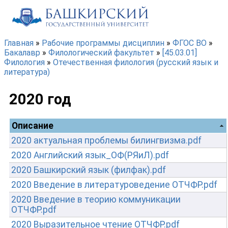
Перейти к основному содержанию
Главная
»
Рабочие программы дисциплин
»
ФГОС ВО
»
Бакалавр
»
Филологический факультет
»
[45.03.01]
Вы здесь
Филология
»
Отечественная филология (русский язык и
литература)
2020 год
Описание
2020 актуальная проблемы билингвизма.pdf
2020 Английский язык_ОФ(РЯиЛ).pdf
2020 Башкирский язык (филфак).pdf
2020 Введение в литературоведение ОТЧФР.pdf
2020 Введение в теорию коммуникации
ОТЧФР.pdf
2020 Выразительное чтение ОТЧФР.pdf