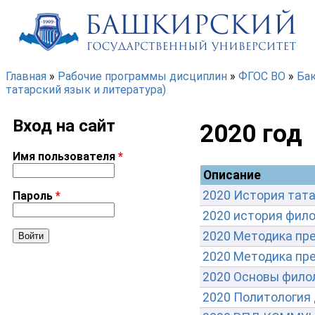
Перейти к основному содержанию
Главная
»
Рабочие программы дисциплин
»
ФГОС ВО
»
Ба
татарский язык и литература)
Вы здесь
Вход на сайт
2020 год
Имя пользователя
*
Описание
2020 История тата
Пароль
*
2020 история фило
2020 Методика пре
2020 Методика пре
2020 Основы филол
2020 Политология 