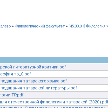
калавр
»
Филологический факультет
»
[45.03.01] Филология
рской литературной критики.pdf
софия тр_0.pdf
подавания татарского языка.pdf
подавания татарской литературы.pdf
огии ТР.pdf
для отечественной филологии и татарской (2020).pd