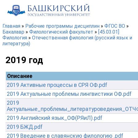
Перейти к основному содержанию
Главная
»
Рабочие программы дисциплин
»
ФГОС ВО
»
Бакалавр
»
Филологический факультет
»
[45.03.01]
Вы здесь
Филология
»
Отечественная филология (русский язык и
литература)
2019 год
Описание
2019 Активные процессы в СРЯ ОФ.pdf
2019 Актуальные проблемы лингвистики ОФ.pdf
2019
Актуальные_проблемы_литературоведения_ОТЧФ
2019 Английский язык_ОФ(РЯиЛ).pdf
2019 БЖД.pdf
2019 Введение в славянскую филологию .pdf