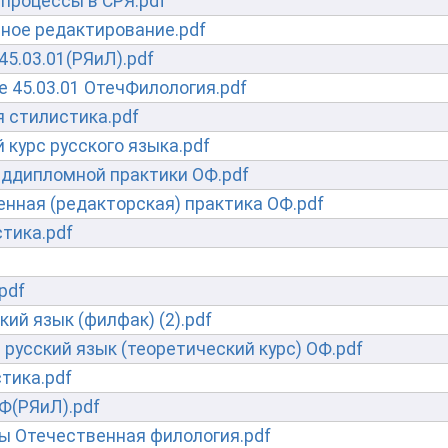
процессы в СРЯ.pdf
ное редактирование.pdf
45.03.01(РЯиЛ).pdf
 45.03.01 ОтечФилология.pdf
 стилистика.pdf
 курс русского языка.pdf
еддипломной практики ОФ.pdf
нная (редакторская) практика ОФ.pdf
тика.pdf
pdf
ий язык (филфак) (2).pdf
русский язык (теоретический курс) ОФ.pdf
тика.pdf
Ф(РЯиЛ).pdf
ы Отечественная филология.pdf