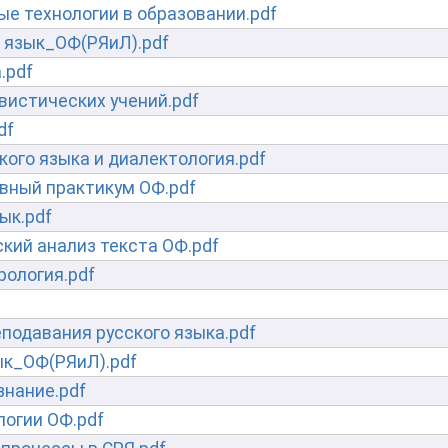
е технологии в образовании.pdf
 язык_ОФ(РЯиЛ).pdf
.pdf
вистических учений.pdf
df
кого языка и диалектология.pdf
вный практикум ОФ.pdf
ык.pdf
кий анализ текста ОФ.pdf
рология.pdf
подавания русского языка.pdf
ык_ОФ(РЯиЛ).pdf
знание.pdf
огии ОФ.pdf