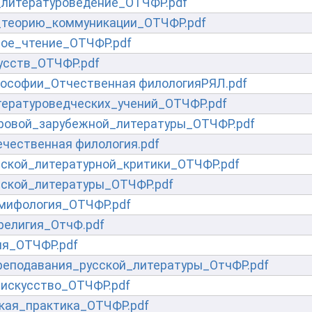
литературоведение_ОТЧФР.pdf
_теорию_коммуникации_ОТЧФР.pdf
ое_чтение_ОТЧФР.pdf
усств_ОТЧФР.pdf
ософии_Отчественная филологияРЯЛ.pdf
ературоведческих_учений_ОТЧФР.pdf
ровой_зарубежной_литературы_ОТЧФР.pdf
чественная филология.pdf
ской_литературной_критики_ОТЧФР.pdf
ской_литературы_ОТЧФР.pdf
мифология_ОТЧФР.pdf
религия_ОтчФ.pdf
ия_ОТЧФР.pdf
еподавания_русской_литературы_ОтчФР.pdf
искусство_ОТЧФР.pdf
кая_практика_ОТЧФР.pdf