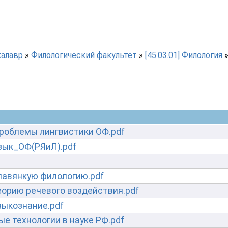
калавр
»
Филологический факультет
»
[45.03.01] Филология
роблемы лингвистики ОФ.pdf
зык_ОФ(РЯиЛ).pdf
лавянкую филологию.pdf
еорию речевого воздействия.pdf
зыкознание.pdf
е технологии в науке РФ.pdf