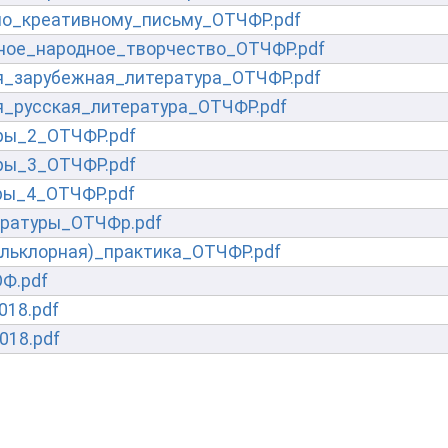
о_креативному_письму_ОТЧФР.pdf
ное_народное_творчество_ОТЧФР.pdf
_зарубежная_литература_ОТЧФР.pdf
_русская_литература_ОТЧФР.pdf
ры_2_ОТЧФР.pdf
ры_3_ОТЧФР.pdf
ры_4_ОТЧФР.pdf
ературы_ОТЧФр.pdf
льклорная)_практика_ОТЧФР.pdf
Ф.pdf
018.pdf
018.pdf